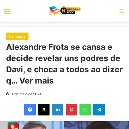
Menu
P
Famosos
Alexandre Frota se cansa e
decide revelar uns podres de
Davi, e choca a todos ao dizer
q… Ver mais
14 de maio de 2024
Facebook
X
Linkedin
Pinterest
WhatsApp
Telegram