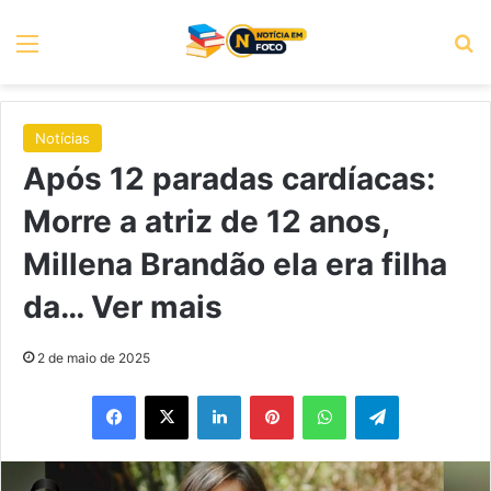
Menu
P
Notícias
Após 12 paradas cardíacas:
Morre a atriz de 12 anos,
Millena Brandão ela era filha
da… Ver mais
2 de maio de 2025
Facebook
X
Linkedin
Pinterest
WhatsApp
Telegram