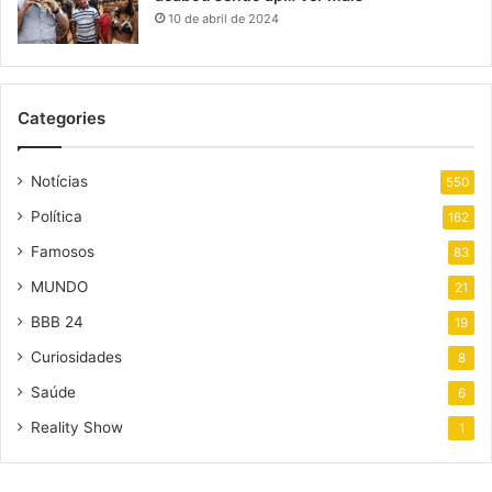
10 de abril de 2024
Categories
Notícias
550
Política
162
Famosos
83
MUNDO
21
BBB 24
19
Curiosidades
8
Saúde
6
Reality Show
1