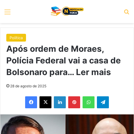
Menu
P
Política
Após ordem de Moraes,
Polícia Federal vai a casa de
Bolsonaro para… Ler mais
28 de agosto de 2025
Facebook
X
Linkedin
Pinterest
WhatsApp
Telegram