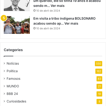
um querido, ele só tinha 19 anos e acabou
sendo m… Ver mais
10 de abril de 2024
Em visita a tribo indígena BOLSONARO
acabou sendo ap… Ver mais
10 de abril de 2024
Categories
Notícias
550
Política
162
Famosos
83
MUNDO
21
BBB 24
19
Curiosidades
8