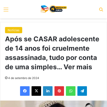
Menu
P
Notícias
Após se CASAR adolescente
de 14 anos foi cruelmente
assassinada, tudo por conta
de uma simples… Ver mais
4 de setembro de 2024
Facebook
X
Linkedin
Pinterest
WhatsApp
Telegram