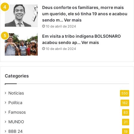
Deus conforte os familiares, morre mais
um querido, ele só tinha 19 anos e acabou
sendo m… Ver mais
10 de abril de 2024
Em visita a tribo indígena BOLSONARO
acabou sendo ap… Ver mais
10 de abril de 2024
Categories
Notícias
550
Política
162
Famosos
83
MUNDO
21
BBB 24
19