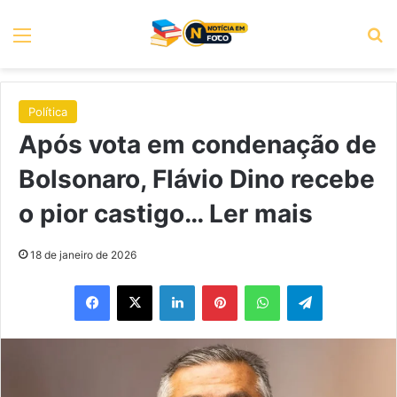
Menu
P
Política
Após vota em condenação de
Bolsonaro, Flávio Dino recebe
o pior castigo… Ler mais
18 de janeiro de 2026
Facebook
X
Linkedin
Pinterest
WhatsApp
Telegram