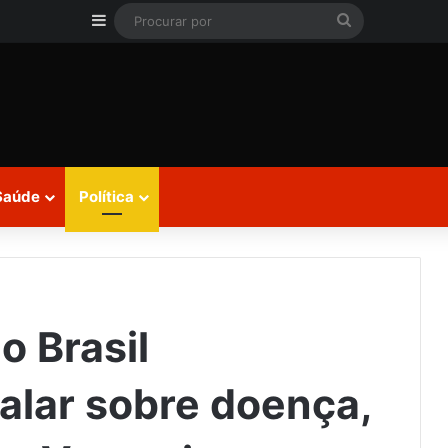
Barra Lateral
Procurar
por
Saúde
Política
o Brasil
falar sobre doença,