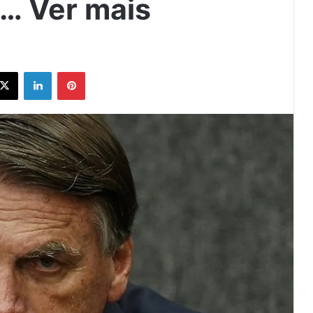
q… Ver mais
ebook
X
Linkedin
Pinterest