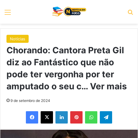
Menu
P
Notícias
Chorando: Cantora Preta Gil
diz ao Fantástico que não
pode ter vergonha por ter
amputado o seu c… Ver mais
9 de setembro de 2024
Facebook
X
Linkedin
Pinterest
WhatsApp
Telegram