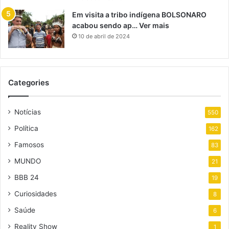
Em visita a tribo indígena BOLSONARO
acabou sendo ap… Ver mais
10 de abril de 2024
Categories
Notícias
550
Política
162
Famosos
83
MUNDO
21
BBB 24
19
Curiosidades
8
Saúde
6
Reality Show
1