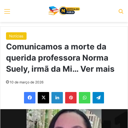
Menu
P
Notícias
Comunicamos a morte da
querida professora Norma
Suely, irmã da Mi… Ver mais
10 de março de 2026
Facebook
X
Linkedin
Pinterest
WhatsApp
Telegram