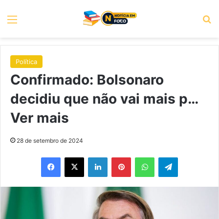
Menu
P
Política
Confirmado: Bolsonaro
decidiu que não vai mais p…
Ver mais
28 de setembro de 2024
Facebook
X
Linkedin
Pinterest
WhatsApp
Telegram