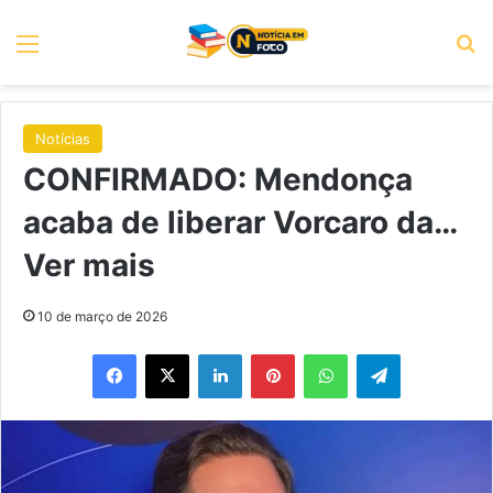
Menu
P
Notícias
CONFIRMADO: Mendonça
acaba de liberar Vorcaro da…
Ver mais
10 de março de 2026
Facebook
X
Linkedin
Pinterest
WhatsApp
Telegram