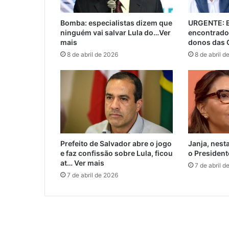
Bomba: especialistas dizem que
URGENTE: E
ninguém vai salvar Lula do…Ver
encontrado
mais
donos das 
8 de abril de 2026
8 de abril d
Prefeito de Salvador abre o jogo
Janja, nest
e faz confissão sobre Lula, ficou
o President
at… Ver mais
7 de abril d
7 de abril de 2026