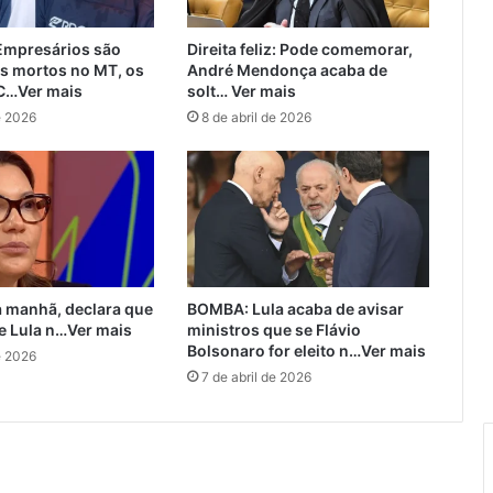
mpresários são
Direita feliz: Pode comemorar,
s mortos no MT, os
André Mendonça acaba de
C…Ver mais
solt… Ver mais
e 2026
8 de abril de 2026
a manhã, declara que
BOMBA: Lula acaba de avisar
e Lula n…Ver mais
ministros que se Flávio
Bolsonaro for eleito n…Ver mais
e 2026
7 de abril de 2026