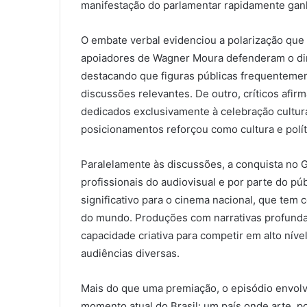
manifestação do parlamentar rapidamente ganh
O embate verbal evidenciou a polarização que 
apoiadores de Wagner Moura defenderam o dire
destacando que figuras públicas frequentement
discussões relevantes. De outro, críticos afi
dedicados exclusivamente à celebração cultural
posicionamentos reforçou como cultura e polí
Paralelamente às discussões, a conquista no
profissionais do audiovisual e por parte do púb
significativo para o cinema nacional, que tem
do mundo. Produções com narrativas profundas
capacidade criativa para competir em alto níve
audiências diversas.
Mais do que uma premiação, o episódio envol
momento atual do Brasil: um país onde arte, p