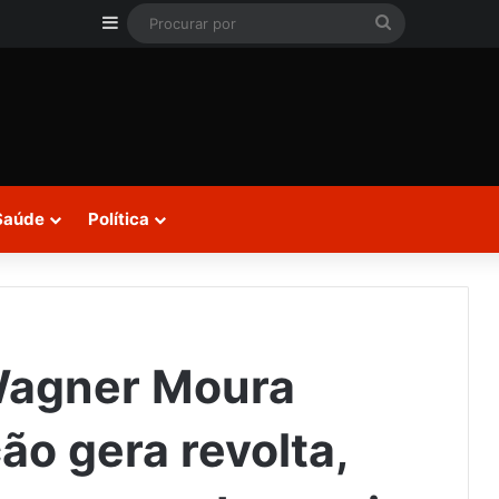
Barra Lateral
Procurar
por
Saúde
Política
Wagner Moura
ão gera revolta,