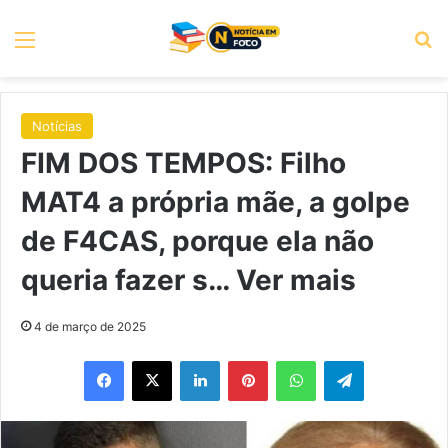
Menu
P
Notícias
FIM DOS TEMPOS: Filho
MAT4 a própria mãe, a golpe
de F4CAS, porque ela não
queria fazer s… Ver mais
4 de março de 2025
Facebook
X
Linkedin
Pinterest
WhatsApp
Telegram