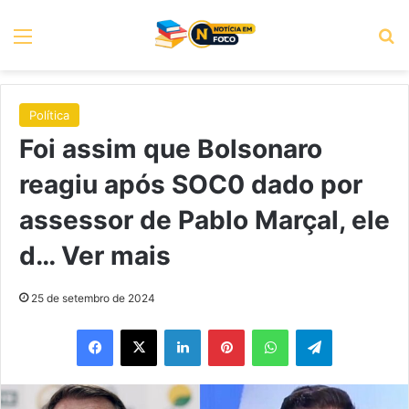
Menu
P
Política
Foi assim que Bolsonaro
reagiu após SOC0 dado por
assessor de Pablo Marçal, ele
d… Ver mais
25 de setembro de 2024
Facebook
X
Linkedin
Pinterest
WhatsApp
Telegram