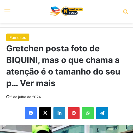
Menu
P
Famosos
Gretchen posta foto de
BIQUINI, mas o que chama a
atenção é o tamanho do seu
p… Ver mais
2 de julho de 2024
Facebook
X
Linkedin
Pinterest
WhatsApp
Telegram