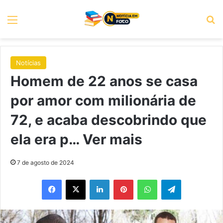
Menu
P
Notícias
Homem de 22 anos se casa
por amor com milionária de
72, e acaba descobrindo que
ela era p… Ver mais
7 de agosto de 2024
Facebook
X
Linkedin
Pinterest
WhatsApp
Telegram