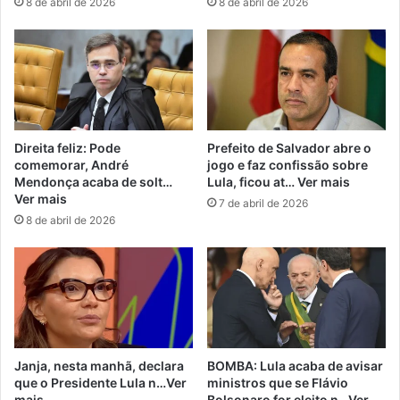
8 de abril de 2026
8 de abril de 2026
Direita feliz: Pode
Prefeito de Salvador abre o
comemorar, André
jogo e faz confissão sobre
Mendonça acaba de solt…
Lula, ficou at… Ver mais
Ver mais
7 de abril de 2026
8 de abril de 2026
Janja, nesta manhã, declara
BOMBA: Lula acaba de avisar
que o Presidente Lula n…Ver
ministros que se Flávio
mais
Bolsonaro for eleito n…Ver