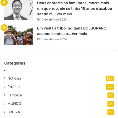
Deus conforte os familiares, morre mais
um querido, ele só tinha 19 anos e acabou
sendo m… Ver mais
10 de abril de 2024
Em visita a tribo indígena BOLSONARO
acabou sendo ap… Ver mais
10 de abril de 2024
Categories
Notícias
550
Política
162
Famosos
83
MUNDO
21
BBB 24
19