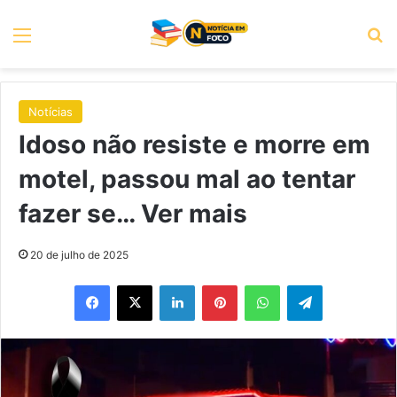
Menu
P
Notícias
Idoso não resiste e morre em
motel, passou mal ao tentar
fazer se… Ver mais
20 de julho de 2025
Facebook
X
Linkedin
Pinterest
WhatsApp
Telegram