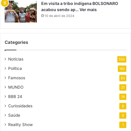
Em visita a tribo indígena BOLSONARO
acabou sendo ap… Ver mais
10 de abril de 2024
Categories
Notícias
550
Política
162
Famosos
83
MUNDO
21
BBB 24
19
Curiosidades
8
Saúde
6
Reality Show
1