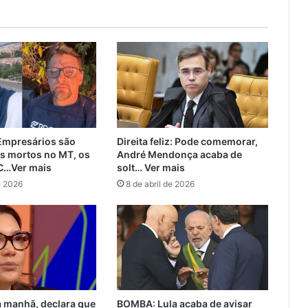
mpresários são
Direita feliz: Pode comemorar,
s mortos no MT, os
André Mendonça acaba de
C…Ver mais
solt… Ver mais
e 2026
8 de abril de 2026
a manhã, declara que
BOMBA: Lula acaba de avisar