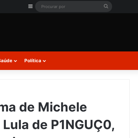
Barra Lateral
Procurar
por
Saúde
Política
ima de Michele
 Lula de P1NGUÇ0,