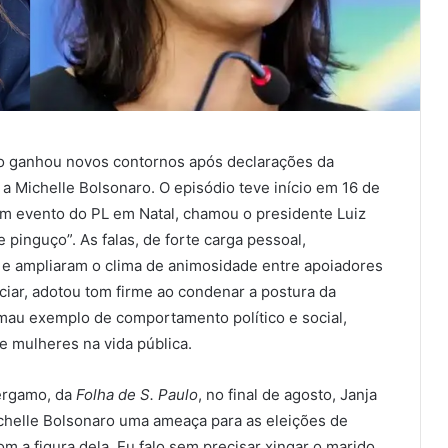
ão ganhou novos contornos após declarações da
a Michelle Bolsonaro. O episódio teve início em 16 de
m evento do PL em Natal, chamou o presidente Luiz
e pinguço”. As falas, de forte carga pessoal,
 e ampliaram o clima de animosidade entre apoiadores
ciar, adotou tom firme ao condenar a postura da
 mau exemplo de comportamento político e social,
e mulheres na vida pública.
Bergamo, da
Folha de S. Paulo
, no final de agosto, Janja
chelle Bolsonaro uma ameaça para as eleições de
 a figura dela. Eu falo sem precisar xingar o marido