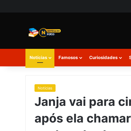
Notícias
Famosos
Curiosidades
Notícias
Janja vai para c
após ela chamar