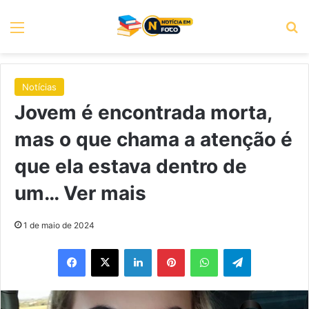
Menu
P
Notícias
Jovem é encontrada morta,
mas o que chama a atenção é
que ela estava dentro de
um… Ver mais
1 de maio de 2024
Facebook
X
Linkedin
Pinterest
WhatsApp
Telegram