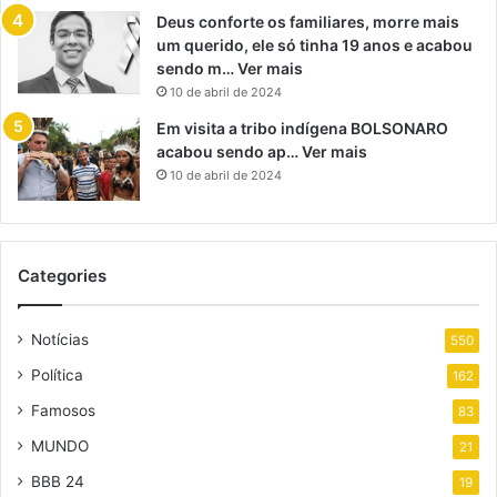
Deus conforte os familiares, morre mais
um querido, ele só tinha 19 anos e acabou
sendo m… Ver mais
10 de abril de 2024
Em visita a tribo indígena BOLSONARO
acabou sendo ap… Ver mais
10 de abril de 2024
Categories
Notícias
550
Política
162
Famosos
83
MUNDO
21
BBB 24
19