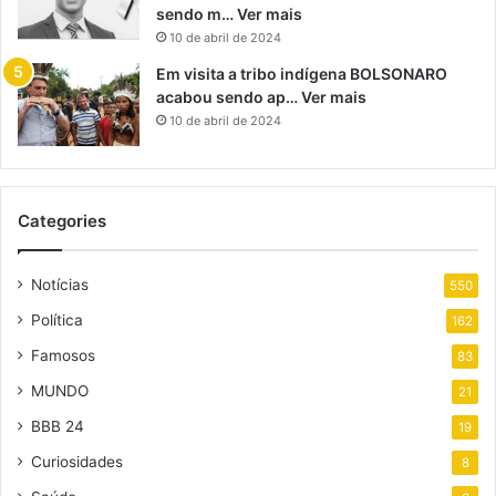
sendo m… Ver mais
10 de abril de 2024
Em visita a tribo indígena BOLSONARO
acabou sendo ap… Ver mais
10 de abril de 2024
Categories
Notícias
550
Política
162
Famosos
83
MUNDO
21
BBB 24
19
Curiosidades
8