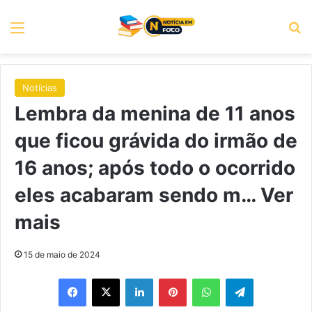
Menu
P
Notícias
Lembra da menina de 11 anos
que ficou grávida do irmão de
16 anos; após todo o ocorrido
eles acabaram sendo m… Ver
mais
15 de maio de 2024
Facebook
X
Linkedin
Pinterest
WhatsApp
Telegram