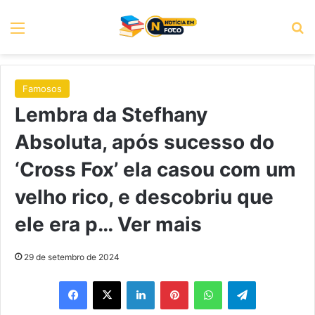
Menu
P
Famosos
Lembra da Stefhany
Absoluta, após sucesso do
‘Cross Fox’ ela casou com um
velho rico, e descobriu que
ele era p… Ver mais
29 de setembro de 2024
Facebook
X
Linkedin
Pinterest
WhatsApp
Telegram