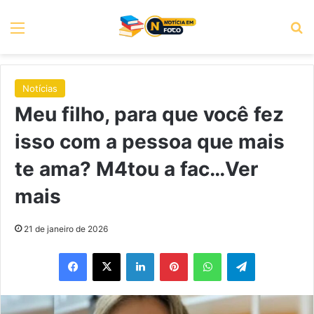
Menu
P
Notícias
Meu filho, para que você fez
isso com a pessoa que mais
te ama? M4tou a fac…Ver
mais
21 de janeiro de 2026
Facebook
X
Linkedin
Pinterest
WhatsApp
Telegram