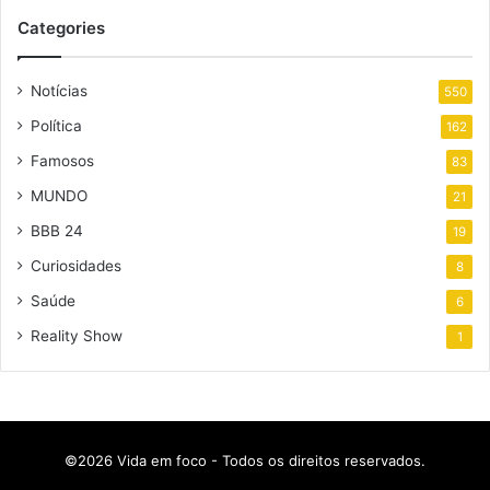
Categories
Notícias
550
Política
162
Famosos
83
MUNDO
21
BBB 24
19
Curiosidades
8
Saúde
6
Reality Show
1
©2026 Vida em foco - Todos os direitos reservados.