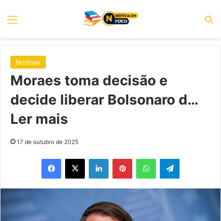
Menu
P
Notícias
Moraes toma decisão e
decide liberar Bolsonaro d…
Ler mais
17 de outubro de 2025
Facebook
X
Linkedin
Pinterest
WhatsApp
Telegram