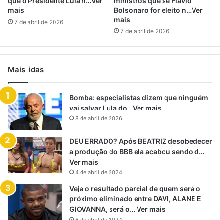
que o Presidente Lula n…Ver
ministros que se Flávio
mais
Bolsonaro for eleito n…Ver
mais
7 de abril de 2026
7 de abril de 2026
Mais lidas
Bomba: especialistas dizem que ninguém
vai salvar Lula do…Ver mais
8 de abril de 2026
DEU ERRADO? Após BEATRIZ desobedecer
a produção do BBB ela acabou sendo d…
Ver mais
4 de abril de 2024
Veja o resultado parcial de quem será o
próximo eliminado entre DAVI, ALANE E
GIOVANNA, será o… Ver mais
6 de abril de 2024