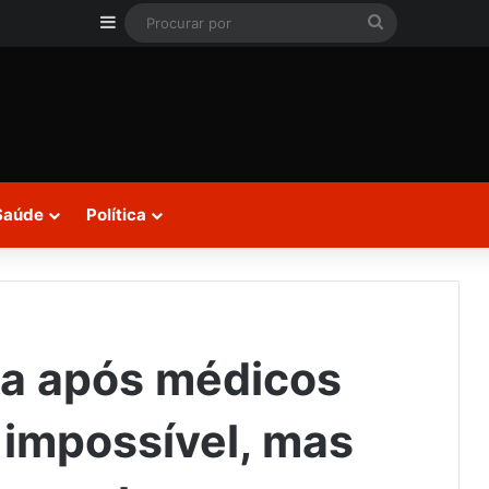
Barra Lateral
Procurar
por
Saúde
Política
da após médicos
 impossível, mas