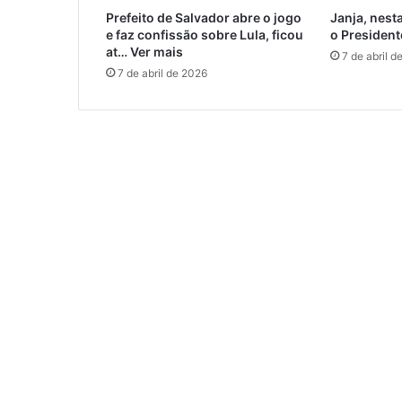
Prefeito de Salvador abre o jogo
Janja, nest
e faz confissão sobre Lula, ficou
o President
at… Ver mais
7 de abril d
7 de abril de 2026