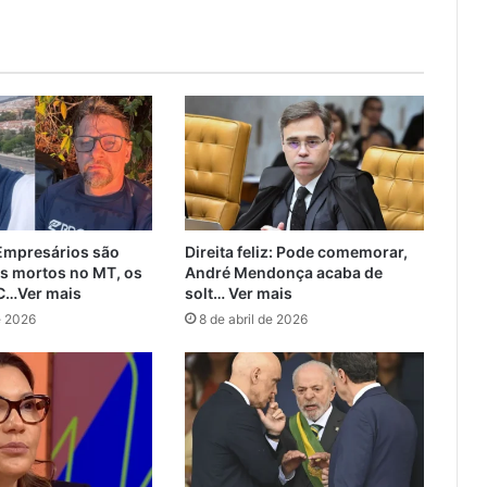
mpresários são
Direita feliz: Pode comemorar,
s mortos no MT, os
André Mendonça acaba de
C…Ver mais
solt… Ver mais
e 2026
8 de abril de 2026