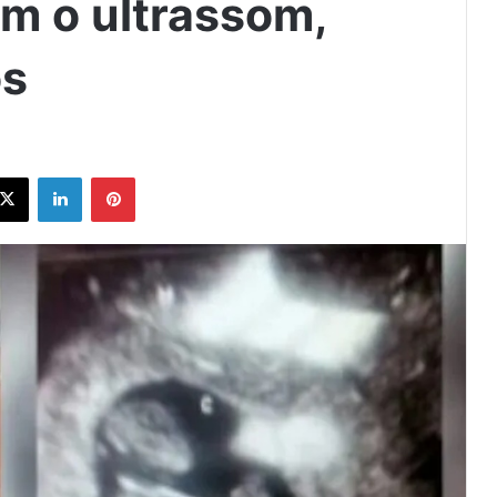
m o ultrassom,
os
ebook
X
Linkedin
Pinterest