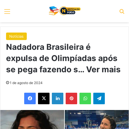
Menu
P
Notícias
Nadadora Brasileira é
expulsa de Olimpíadas após
se pega fazendo s… Ver mais
1 de agosto de 2024
Facebook
X
Linkedin
Pinterest
WhatsApp
Telegram