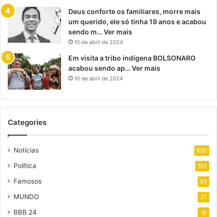
Deus conforte os familiares, morre mais
um querido, ele só tinha 19 anos e acabou
sendo m… Ver mais
10 de abril de 2024
Em visita a tribo indígena BOLSONARO
acabou sendo ap… Ver mais
10 de abril de 2024
Categories
Notícias
550
Política
162
Famosos
83
MUNDO
21
BBB 24
19