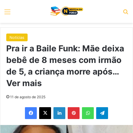
Menu
P
Notícias
Pra ir a Baile Funk: Mãe deixa
bebê de 8 meses com irmão
de 5, a criança morre após…
Ver mais
11 de agosto de 2025
Facebook
X
Linkedin
Pinterest
WhatsApp
Telegram