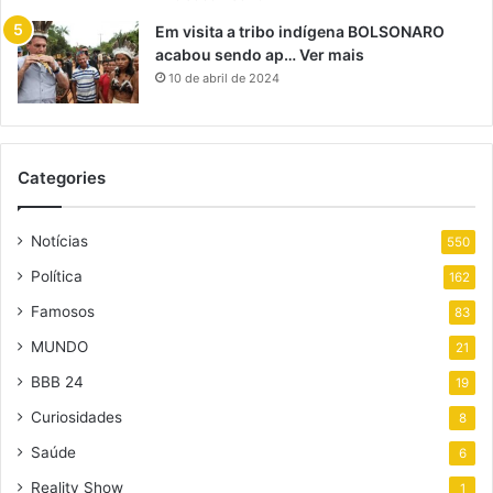
Em visita a tribo indígena BOLSONARO
acabou sendo ap… Ver mais
10 de abril de 2024
Categories
Notícias
550
Política
162
Famosos
83
MUNDO
21
BBB 24
19
Curiosidades
8
Saúde
6
Reality Show
1