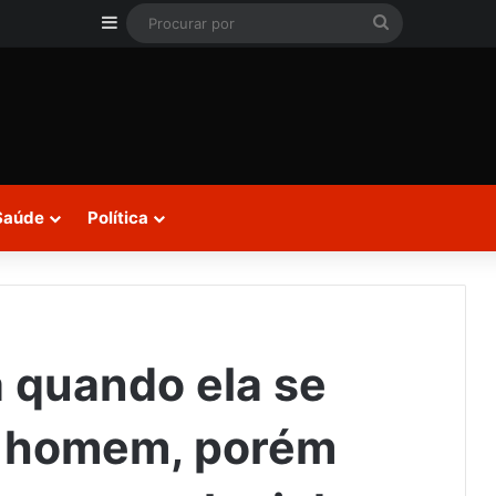
Barra Lateral
Procurar
por
Saúde
Política
a quando ela se
 homem, porém