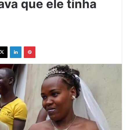
va que ele tinha
ebook
X
Linkedin
Pinterest