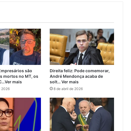
mpresários são
Direita feliz: Pode comemorar,
s mortos no MT, os
André Mendonça acaba de
C…Ver mais
solt… Ver mais
e 2026
8 de abril de 2026