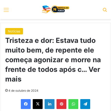
Menu
P
Notícias
Tristeza e dor: Estava tudo
muito bem, de repente ele
começa agonizar e morre na
frente de todos após c… Ver
mais
4 de outubro de 2024
Facebook
X
Linkedin
Pinterest
WhatsApp
Telegram