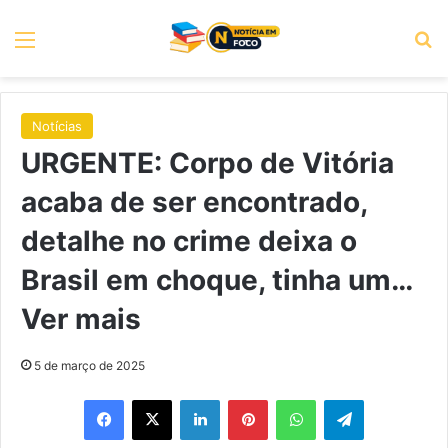
Menu
P
Notícias
URGENTE: Corpo de Vitória
acaba de ser encontrado,
detalhe no crime deixa o
Brasil em choque, tinha um…
Ver mais
5 de março de 2025
Facebook
X
Linkedin
Pinterest
WhatsApp
Telegram