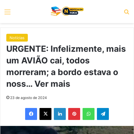
Menu
P
Notícias
URGENTE: Infelizmente, mais
um AVIÃO cai, todos
morreram; a bordo estava o
noss… Ver mais
23 de agosto de 2024
Facebook
X
Linkedin
Pinterest
WhatsApp
Telegram