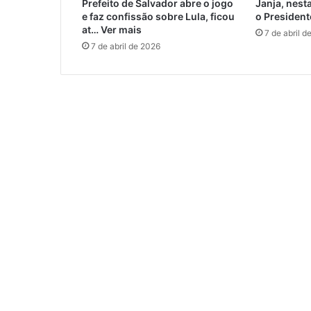
Prefeito de Salvador abre o jogo
Janja, nest
e faz confissão sobre Lula, ficou
o President
at… Ver mais
7 de abril d
7 de abril de 2026