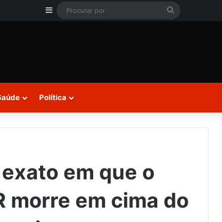
Barra Lateral
Procurar
por
Saúde
Política
 exato em que o
 morre em cima do