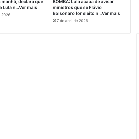
a manhã, declara que
BOMBA: Lula acaba de avisar
e Lula n…Ver mais
ministros que se Flávio
Bolsonaro for eleito n…Ver mais
e 2026
7 de abril de 2026