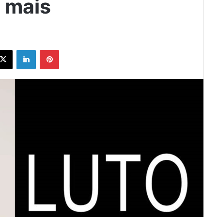
r mais
ebook
X
Linkedin
Pinterest