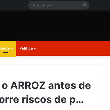
Barra Lateral
Procurar
por
Saúde
Política
 o ARROZ antes de
orre riscos de p…