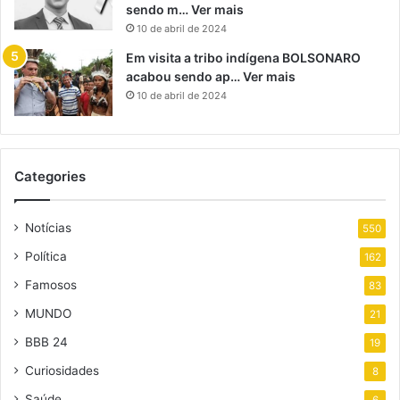
sendo m… Ver mais
10 de abril de 2024
Em visita a tribo indígena BOLSONARO
acabou sendo ap… Ver mais
10 de abril de 2024
Categories
Notícias
550
Política
162
Famosos
83
MUNDO
21
BBB 24
19
Curiosidades
8
Saúde