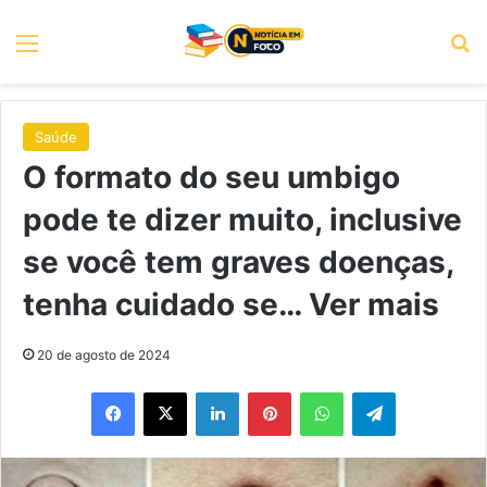
Menu
P
Saúde
O formato do seu umbigo
pode te dizer muito, inclusive
se você tem graves doenças,
tenha cuidado se… Ver mais
20 de agosto de 2024
Facebook
X
Linkedin
Pinterest
WhatsApp
Telegram